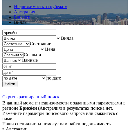
Недвижимость за рубежом
Австралия
Брисбен
Виллы
Вилла
Состояние
Цена
Спальни
Ванные
по дате
Найти
Скрыть расширенный поиск
В данный момент недвижимости с заданными параметрами в
регионе
Брисбен
(Австралия) в результатах поиска нет.
Измените параметры поискового запроса или свяжитесь с
нами.
Наши специалисты помогут вам найти недвижимость
в Австралии.