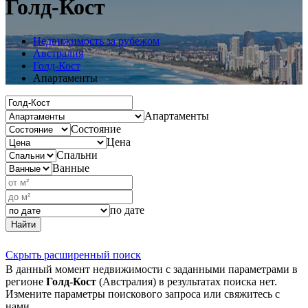
Голд-Кост
Недвижимость за рубежом
Австралия
Голд-Кост
Апартаменты
Апартаменты
Состояние
Цена
Спальни
Ванные
по дате
Найти
Скрыть расширенный поиск
В данный момент недвижимости с заданными параметрами в
регионе
Голд-Кост
(Австралия) в результатах поиска нет.
Измените параметры поискового запроса или свяжитесь с
нами.