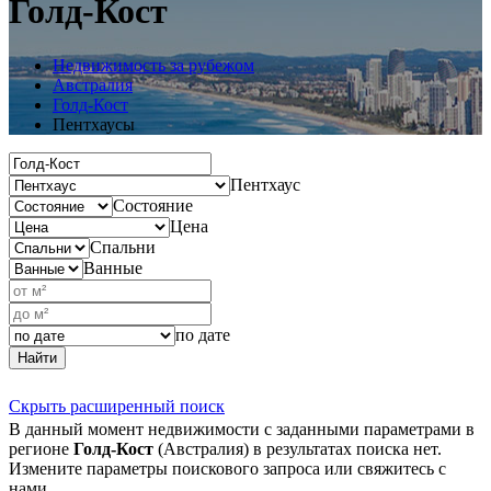
Голд-Кост
Недвижимость за рубежом
Австралия
Голд-Кост
Пентхаусы
Пентхаус
Состояние
Цена
Спальни
Ванные
по дате
Найти
Скрыть расширенный поиск
В данный момент недвижимости с заданными параметрами в
регионе
Голд-Кост
(Австралия) в результатах поиска нет.
Измените параметры поискового запроса или свяжитесь с
нами.