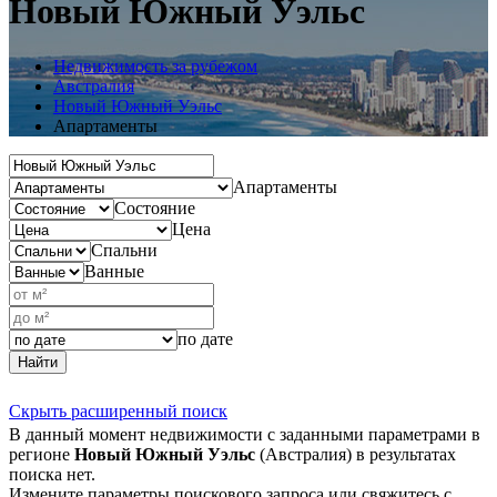
Новый Южный Уэльс
Недвижимость за рубежом
Австралия
Новый Южный Уэльс
Апартаменты
Апартаменты
Состояние
Цена
Спальни
Ванные
по дате
Найти
Скрыть расширенный поиск
В данный момент недвижимости с заданными параметрами в
регионе
Новый Южный Уэльс
(Австралия) в результатах
поиска нет.
Измените параметры поискового запроса или свяжитесь с