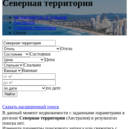
Северная территория
Недвижимость за рубежом
Австралия
Северная территория
Отели
Отель
Состояние
Цена
Спальни
Ванные
по дате
Найти
Скрыть расширенный поиск
В данный момент недвижимости с заданными параметрами в
регионе
Северная территория
(Австралия) в результатах
поиска нет.
Измените параметры поискового запроса или свяжитесь с