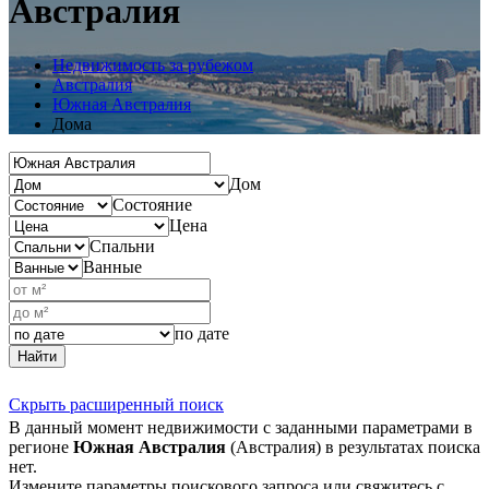
Австралия
Недвижимость за рубежом
Австралия
Южная Австралия
Дома
Дом
Состояние
Цена
Спальни
Ванные
по дате
Найти
Скрыть расширенный поиск
В данный момент недвижимости с заданными параметрами в
регионе
Южная Австралия
(Австралия) в результатах поиска
нет.
Измените параметры поискового запроса или свяжитесь с