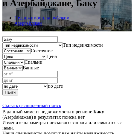
в Азербайджане, Баку
Недвижимость за рубежом
Азербайджан
Баку
Тип недвижимости
Состояние
Цена
Спальни
Ванные
по дате
Найти
Скрыть расширенный поиск
В данный момент недвижимости в регионе
Баку
(Азербайджан) в результатах поиска нет.
Измените параметры поискового запроса или свяжитесь с
нами.
Наши специалисты помогут вам найти недвижимость