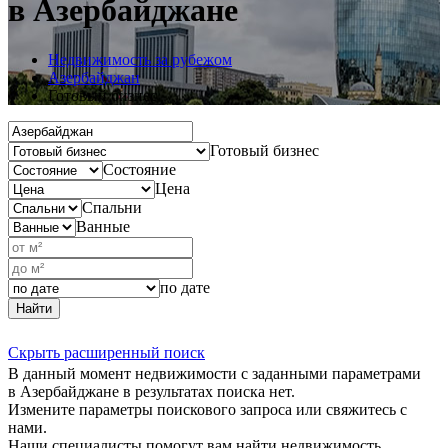
в Азербайджане
Недвижимость за рубежом
Азербайджан
Готовый бизнес
Готовый бизнес
Состояние
Цена
Спальни
Ванные
по дате
Найти
Скрыть расширенный поиск
В данный момент недвижимости с заданными параметрами
в Азербайджане в результатах поиска нет.
Измените параметры поискового запроса или свяжитесь с
нами.
Наши специалисты помогут вам найти недвижимость