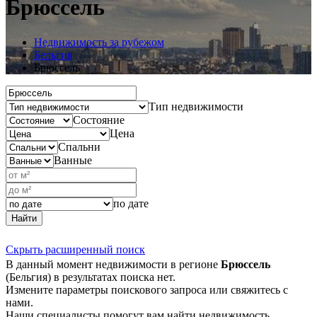
Брюссель
Недвижимость за рубежом
Бельгия
Брюссель
Тип недвижимости
Состояние
Цена
Спальни
Ванные
по дате
Найти
Скрыть расширенный поиск
В данный момент недвижимости в регионе
Брюссель
(Бельгия) в результатах поиска нет.
Измените параметры поискового запроса или свяжитесь с
нами.
Наши специалисты помогут вам найти недвижимость