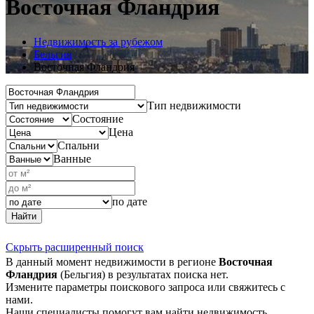
Восточная Фландрия
Недвижимость за рубежом
Бельгия
Восточная Фландрия
Тип недвижимости
Состояние
Цена
Спальни
Ванные
по дате
Найти
Скрыть расширенный поиск
В данный момент недвижимости в регионе
Восточная
Фландрия
(Бельгия) в результатах поиска нет.
Измените параметры поискового запроса или свяжитесь с
нами.
Наши специалисты помогут вам найти недвижимость