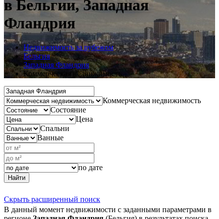
в Бельгии, Западная
Фландрия
Недвижимость за рубежом
Бельгия
Западная Фландрия
Коммерческая недвижимость
Коммерческая недвижимость
Состояние
Цена
Спальни
Ванные
по дате
Найти
Скрыть расширенный поиск
В данный момент недвижимости с заданными параметрами в
регионе
Западная Фландрия
(Бельгия) в результатах поиска