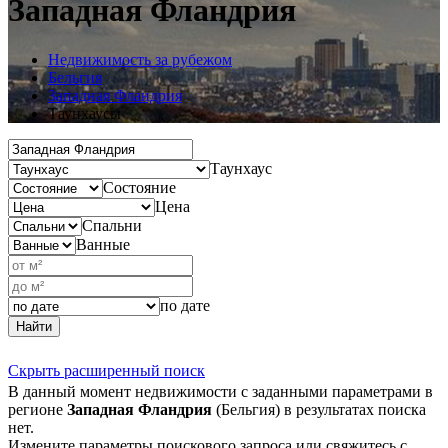
Западная Фландрия
Недвижимость за рубежом
Бельгия
Западная Фландрия
Таунхаусы
Таунхаус
Состояние
Цена
Спальни
Ванные
по дате
Найти
Скрыть расширенный поиск
В данный момент недвижимости с заданными параметрами в
регионе
Западная Фландрия
(Бельгия) в результатах поиска
нет.
Измените параметры поискового запроса или свяжитесь с