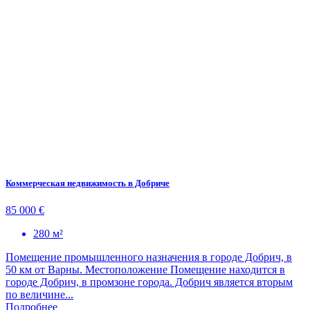
Коммерческая недвижимость в Добриче
85 000 €
280 м²
Помещение промышленного назначения в городе Добрич, в
50 км от Варны. Местоположение Помещение находится в
городе Добрич, в промзоне города. Добрич является вторым
по величине...
Подробнее