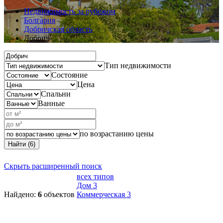
Недвижимость за рубежом
Болгария
Добричская область
Добрич
Тип недвижимости
Состояние
Цена
Спальни
Ванные
по возрастанию цены
Найти (6)
Скрыть расширенный поиск
всех типов
Дом
3
Найдено:
6
объектов
Коммерческая
3