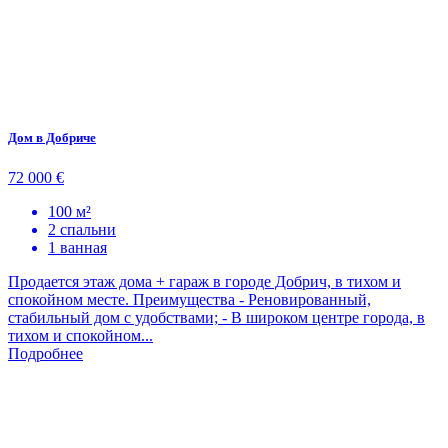
Дом в Добриче
72 000 €
100 м²
2 спальни
1 ванная
Продается этаж дома + гараж в городе Добрич, в тихом и
спокойном месте. Преимущества - Реновированный,
стабильный дом с удобствами; - В широком центре города, в
тихом и спокойном...
Подробнее