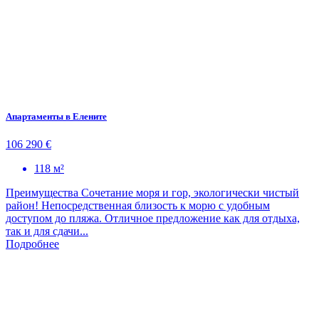
Апартаменты в Елените
106 290 €
118 м²
Преимущества Сочетание моря и гор, экологически чистый
район! Непосредственная близость к морю с удобным
доступом до пляжа. Отличное предложение как для отдыха,
так и для сдачи...
Подробнее