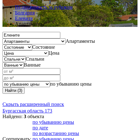
Недвижимость за рубежом
Болгария
Елените
Апартаменты
Апартаменты
Состояние
Цена
Спальни
Ванные
по убыванию цены
Найти (3)
Скрыть расширенный поиск
Бургасская область
173
Найдено:
3
объекта
по убыванию цены
по дате
по возрастанию цены
Сортировать:
по убыванию цены