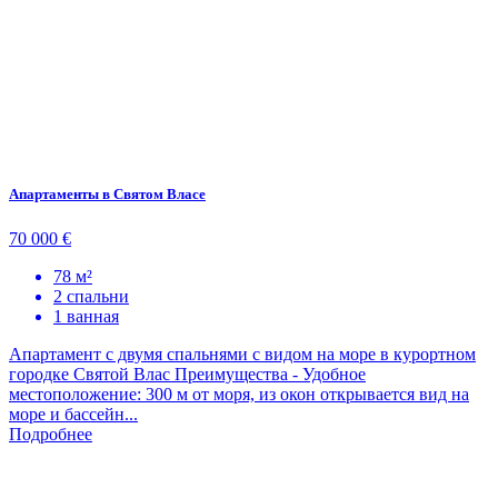
Апартаменты в Святом Власе
70 000 €
78 м²
2 спальни
1 ванная
Апартамент с двумя спальнями с видом на море в курортном
городке Святой Влас Преимущества - Удобное
местоположение: 300 м от моря, из окон открывается вид на
море и бассейн...
Подробнее