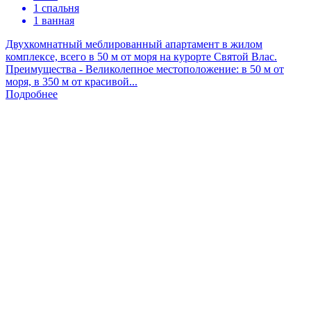
1 спальня
1 ванная
Двухкомнатный меблированный апартамент в жилом
комплексе, всего в 50 м от моря на курорте Святой Влас.
Преимущества - Великолепное местоположение: в 50 м от
моря, в 350 м от красивой...
Подробнее