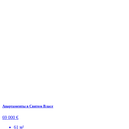
Апартаменты в Святом Власе
69 000 €
61 м²