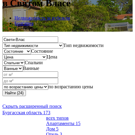
в Святом Власе
Недвижимость за рубежом
Болгария
Свети-Влас
Тип недвижимости
Состояние
Цена
Спальни
Ванные
по возрастанию цены
Найти (24)
Скрыть расширенный поиск
Бургасская область
173
всех типов
Апартаменты
15
Дом
5
Отель
3