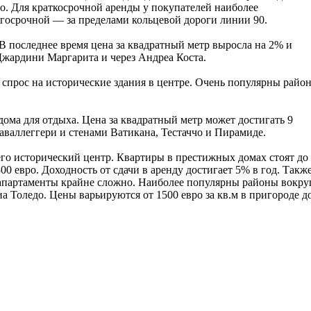
о. Для краткосрочной аренды у покупателей наиболее
олгосрочной — за пределами кольцевой дороги линии 90.
 последнее время цена за квадратный метр выросла на 2% и
Джардини Маргарита и через Андреа Коста.
спрос на исторические здания в центре. Очень популярны райо
ома для отдыха. Цена за квадратный метр может достигать 9
валлеггери и стенами Ватикана, Тестаччо и Пирамиде.
го исторический центр. Квартиры в престижных домах стоят до
0 евро. Доходность от сдачи в аренду достигает 5% в год. Такж
 апартаменты крайне сложно. Наиболее популярны районы вокру
а Толедо. Цены варьируются от 1500 евро за кв.м в пригороде д