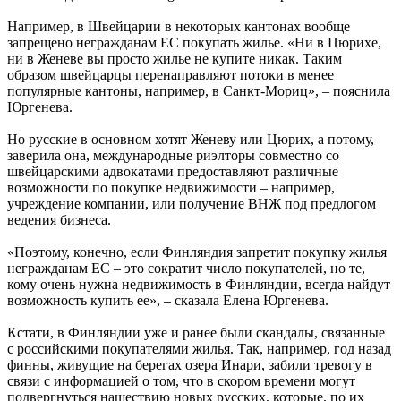
Например, в Швейцарии в некоторых кантонах вообще
запрещено негражданам ЕС покупать жилье. «Ни в Цюрихе,
ни в Женеве вы просто жилье не купите никак. Таким
образом швейцарцы перенаправляют потоки в менее
популярные кантоны, например, в Санкт-Мориц», – пояснила
Юргенева.
Но русские в основном хотят Женеву или Цюрих, а потому,
заверила она, международные риэлторы совместно со
швейцарскими адвокатами предоставляют различные
возможности по покупке недвижимости – например,
учреждение компании, или получение ВНЖ под предлогом
ведения бизнеса.
«Поэтому, конечно, если Финляндия запретит покупку жилья
негражданам ЕС – это сократит число покупателей, но те,
кому очень нужна недвижимость в Финляндии, всегда найдут
возможность купить ее», – сказала Елена Юргенева.
Кстати, в Финляндии уже и ранее были скандалы, связанные
с российскими покупателями жилья. Так, например, год назад
финны, живущие на берегах озера Инари, забили тревогу в
связи с информацией о том, что в скором времени могут
подвергнуться нашествию новых русских, которые, по их