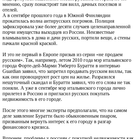
мнению, сразу понастроят там вилл, дачных поселков и
отелей.
А в сентябре прошлого года в Южной Финляндии
прокатилась волна антирусских погромов. Полиция
зафиксировала уже более десяти случаев целенаправленной
порчи имущества выходцев из России. Неизвестные
вламывались в дома и дачи русских, портили вещи, а стены
пачкали красной краской.
И это не первый в Европе призыв из серии «не продаем
русским». Так, например, летом 2010 года мэр итальянского
города Форте-дей-Марми Умберто Буратти в интервью
Guardian заявил, что запретил продавать русским виллы, так
как они провоцируют рост цен на жилье. Разразился
нешуточный скандал и Буратти заявил, что его слова не так
поняли. А уже в сентябре мэр итальянского города лично
прилетел в Россию и пригласил русских покупать
недвижимость в его городе.
После этого многие эксперты предполагали, что на самом
деле заявление Буратти было обыкновенным пиаром,
призванным вернуть интерес к его городу в разгар
финансового кризиса.
Впрочем, проблемы у россиян с покупкой недвижимости как