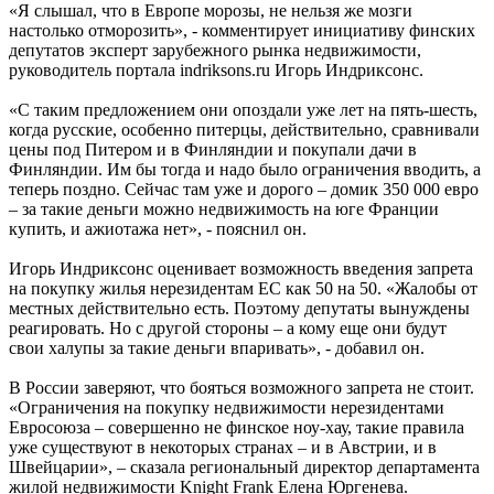
«Я слышал, что в Европе морозы, не нельзя же мозги
настолько отморозить», - комментирует инициативу финских
депутатов эксперт зарубежного рынка недвижимости,
руководитель портала indriksons.ru Игорь Индриксонс.
«С таким предложением они опоздали уже лет на пять-шесть,
когда русские, особенно питерцы, действительно, сравнивали
цены под Питером и в Финляндии и покупали дачи в
Финляндии. Им бы тогда и надо было ограничения вводить, а
теперь поздно. Сейчас там уже и дорого – домик 350 000 евро
– за такие деньги можно недвижимость на юге Франции
купить, и ажиотажа нет», - пояснил он.
Игорь Индриксонс оценивает возможность введения запрета
на покупку жилья нерезидентам ЕС как 50 на 50. «Жалобы от
местных действительно есть. Поэтому депутаты вынуждены
реагировать. Но с другой стороны – а кому еще они будут
свои халупы за такие деньги впаривать», - добавил он.
В России заверяют, что бояться возможного запрета не стоит.
«Ограничения на покупку недвижимости нерезидентами
Евросоюза – совершенно не финское ноу-хау, такие правила
уже существуют в некоторых странах – и в Австрии, и в
Швейцарии», – сказала региональный директор департамента
жилой недвижимости Knight Frank Елена Юргенева.