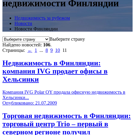
недвижимости Финляндии
Недвижимость за рубежом
Новости
Новости Финляндии
Выберите страну
Найдено новостей:
106
.
Страницы:
←
1
...
8
9
10
11
Недвижимость в Финляндии:
компания IVG продает офисы в
Хельсинки
Компания IVG Polar OY продала офисную недвижимость в
Хельсинки...
Опубликовано: 21.07.2009
Торговая недвижимость в Финляндии:
торговый центр Trio – первый в
северном регионе получил