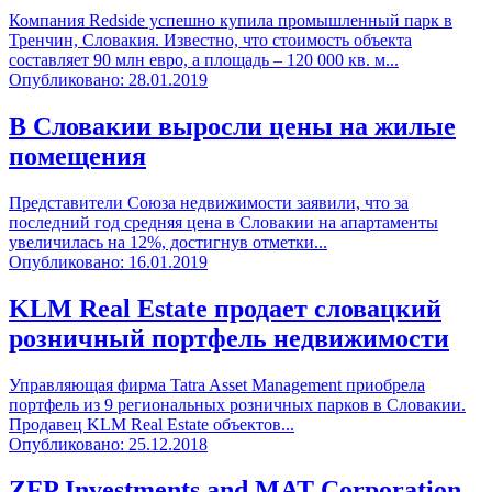
Компания Redside успешно купила промышленный парк в
Тренчин, Словакия. Известно, что стоимость объекта
составляет 90 млн евро, а площадь – 120 000 кв. м...
Опубликовано: 28.01.2019
В Словакии выросли цены на жилые
помещения
Представители Союза недвижимости заявили, что за
последний год средняя цена в Словакии на апартаменты
увеличилась на 12%, достигнув отметки...
Опубликовано: 16.01.2019
KLM Real Estate продает словацкий
розничный портфель недвижимости
Управляющая фирма Tatra Asset Management приобрела
портфель из 9 региональных розничных парков в Словакии.
Продавец KLM Real Estate объектов...
Опубликовано: 25.12.2018
ZFP Investments and MAT Corporation