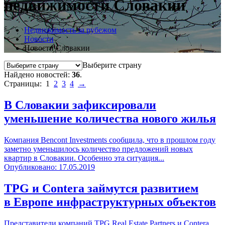
недвижимости Словакии
Недвижимость за рубежом
Новости
Новости Словакии
Выберите страну
Найдено новостей:
36
.
Страницы:
1
2
3
4
→
В Словакии зафиксировали
уменьшение количества нового жилья
Компания Bencont Investments сообщила, что в прошлом году
заметно уменьшилось количество предложений новых
квартир в Словакии. Особенно эта ситуация...
Опубликовано: 17.05.2019
TPG и Contera займутся развитием
в Европе инфраструктурных объектов
Представители компаний TPG Real Estate Partners и Contera