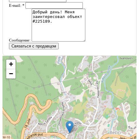
E-mail: *
Сообщение:
Связаться с продавцом
+
−