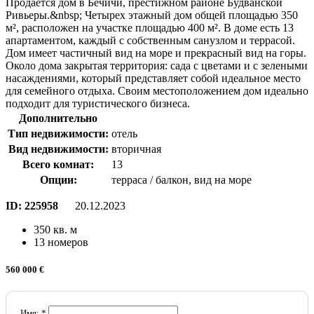
Продается дом в Бечичи, престижном районе Будванской
Ривьеры.&nbsp; Четырех этажный дом общей площадью 350
м², расположен на участке площадью 400 м². В доме есть 13
апартаментом, каждый с собственным санузлом и террасой.
Дом имеет частичный вид на море и прекрасный вид на горы.
Около дома закрытая территория: сада с цветами и с зелеными
насаждениями, который представляет собой идеальное место
для семейного отдыха. Своим местоположением дом идеально
подходит для туристического бизнеса.
Дополнительно
Тип недвижимости:
отель
Вид недвижимости:
вторичная
Всего комнат:
13
Опции:
терраса / балкон, вид на море
ID:
225958
20.12.2023
350 кв. м
13 номеров
560 000 €
Имя: *