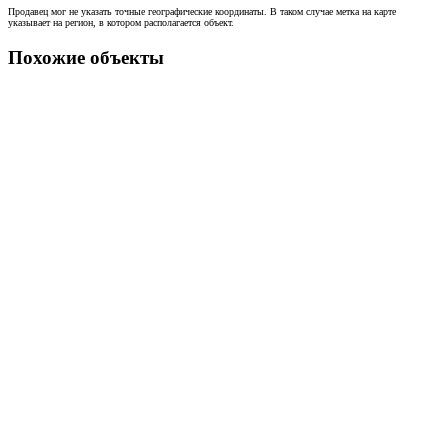
Продавец мог не указать точные географические координаты. В таком случае метка на карте
указывает на регион, в котором располагается объект.
Похожие объекты