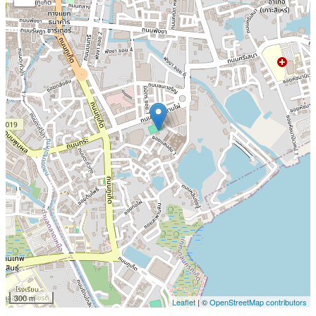
300 m
Leaflet
| ©
OpenStreetMap contributors