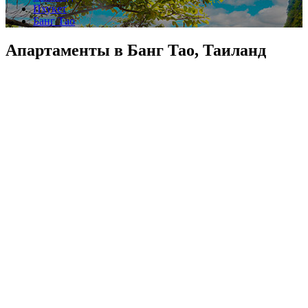
Пхукет
Банг Тао
Апартаменты в Банг Тао, Таиланд