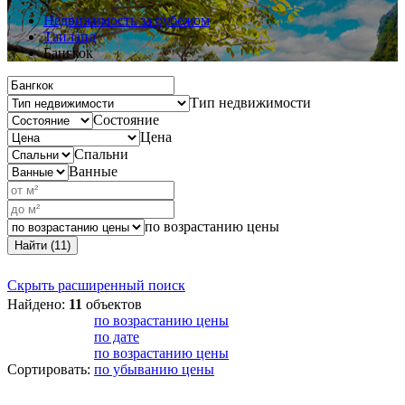
Недвижимость за рубежом
Таиланд
Бангкок
Тип недвижимости
Состояние
Цена
Спальни
Ванные
по возрастанию цены
Найти (11)
Скрыть расширенный поиск
Найдено:
11
объектов
по возрастанию цены
по дате
по возрастанию цены
Сортировать:
по убыванию цены