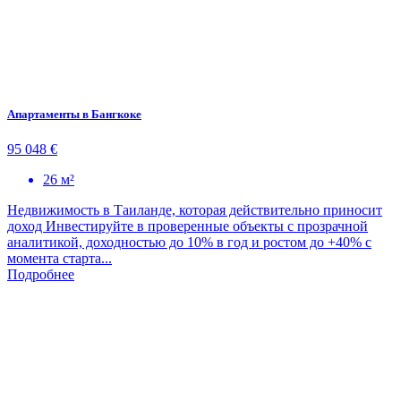
Апартаменты в Бангкоке
95 048 €
26 м²
Недвижимость в Таиланде, которая действительно приносит
доход Инвестируйте в проверенные объекты с прозрачной
аналитикой, доходностью до 10% в год и ростом до +40% с
момента старта...
Подробнее