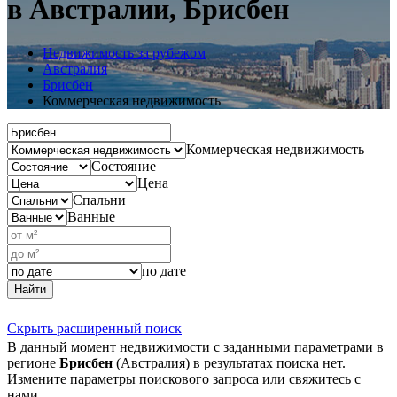
в Австралии, Брисбен
Недвижимость за рубежом
Австралия
Брисбен
Коммерческая недвижимость
Коммерческая недвижимость
Состояние
Цена
Спальни
Ванные
по дате
Найти
Скрыть расширенный поиск
В данный момент недвижимости с заданными параметрами в
регионе
Брисбен
(Австралия) в результатах поиска нет.
Измените параметры поискового запроса или свяжитесь с
нами.