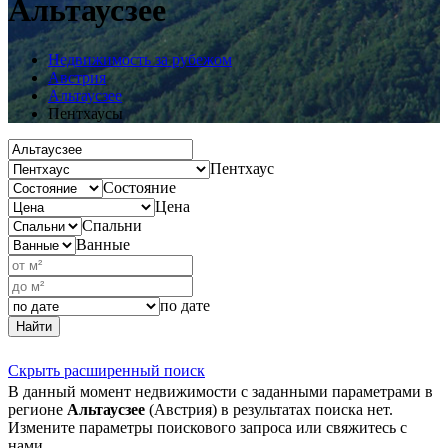
Альтаусзее
Недвижимость за рубежом
Австрия
Альтаусзее
Пентхаусы
Пентхаус
Состояние
Цена
Спальни
Ванные
по дате
Найти
Скрыть расширенный поиск
В данный момент недвижимости с заданными параметрами в
регионе
Альтаусзее
(Австрия) в результатах поиска нет.
Измените параметры поискового запроса или свяжитесь с
нами.