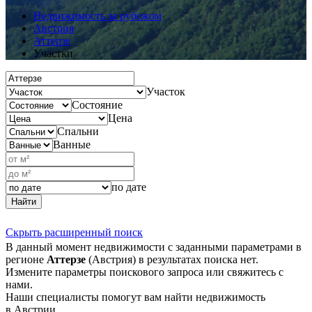
Недвижимость за рубежом
Австрия
Аттерзе
Участки
Участок
Состояние
Цена
Спальни
Ванные
по дате
Найти
Скрыть расширенный поиск
В данный момент недвижимости с заданными параметрами в
регионе
Аттерзе
(Австрия) в результатах поиска нет.
Измените параметры поискового запроса или свяжитесь с
нами.
Наши специалисты помогут вам найти недвижимость
в Австрии.