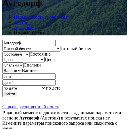
Аугсдорф
Недвижимость за рубежом
Австрия
Аугсдорф
Готовый бизнес
Готовый бизнес
Состояние
Цена
Спальни
Ванные
по дате
Найти
Скрыть расширенный поиск
В данный момент недвижимости с заданными параметрами в
регионе
Аугсдорф
(Австрия) в результатах поиска нет.
Измените параметры поискового запроса или свяжитесь с
нами.