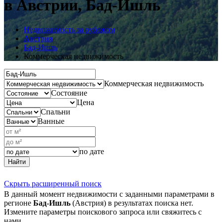
в Австрии, Бад-Ишль
Недвижимость за рубежом
Австрия
Бад-Ишль
Коммерческая недвижимость
Коммерческая недвижимость
Состояние
Цена
Спальни
Ванные
по дате
Найти
Скрыть расширенный поиск
В данный момент недвижимости с заданными параметрами в
регионе
Бад-Ишль
(Австрия) в результатах поиска нет.
Измените параметры поискового запроса или свяжитесь с
нами.