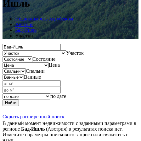
Ишль
Недвижимость за рубежом
Австрия
Бад-Ишль
Участки
Участок
Состояние
Цена
Спальни
Ванные
по дате
Найти
Скрыть расширенный поиск
В данный момент недвижимости с заданными параметрами в
регионе
Бад-Ишль
(Австрия) в результатах поиска нет.
Измените параметры поискового запроса или свяжитесь с
нами.