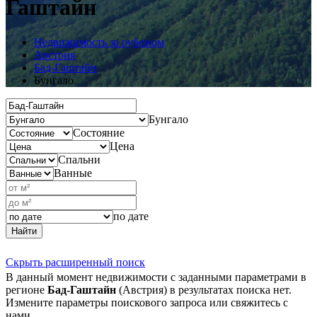
Гаштайн
Недвижимость за рубежом
Австрия
Бад-Гаштайн
Бунгало
Бунгало
Состояние
Цена
Спальни
Ванные
по дате
Найти
Скрыть расширенный поиск
В данный момент недвижимости с заданными параметрами в
регионе
Бад-Гаштайн
(Австрия) в результатах поиска нет.
Измените параметры поискового запроса или свяжитесь с
нами.