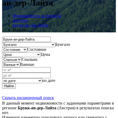
ан-дер-Лайта
Недвижимость за рубежом
Австрия
Брукк-ан-дер-Лайта
Бунгало
Бунгало
Состояние
Цена
Спальни
Ванные
по дате
Найти
Скрыть расширенный поиск
В данный момент недвижимости с заданными параметрами в
регионе
Брукк-ан-дер-Лайта
(Австрия) в результатах поиска
нет.
Измените параметры поискового запроса или свяжитесь с