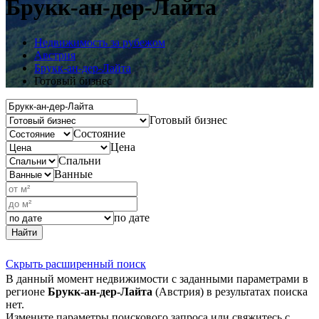
Брукк-ан-дер-Лайта
Недвижимость за рубежом
Австрия
Брукк-ан-дер-Лайта
Готовый бизнес
Готовый бизнес
Состояние
Цена
Спальни
Ванные
по дате
Найти
Скрыть расширенный поиск
В данный момент недвижимости с заданными параметрами в
регионе
Брукк-ан-дер-Лайта
(Австрия) в результатах поиска
нет.
Измените параметры поискового запроса или свяжитесь с