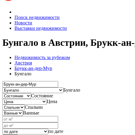
Поиск недвижимости
Новости
Выставки недвижимости
Бунгало в Австрии, Брукк-ан
Недвижимость за рубежом
Австрия
Брукк-ан-дер-Мур
Бунгало
Бунгало
Состояние
Цена
Спальни
Ванные
по дате