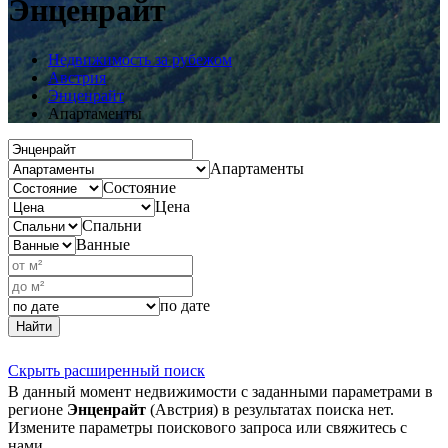
Энценрайт
Недвижимость за рубежом
Австрия
Энценрайт
Апартаменты
Апартаменты
Состояние
Цена
Спальни
Ванные
по дате
Найти
Скрыть расширенный поиск
В данный момент недвижимости с заданными параметрами в
регионе
Энценрайт
(Австрия) в результатах поиска нет.
Измените параметры поискового запроса или свяжитесь с
нами.