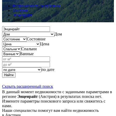
Недвижимость за рубежом
Австрия
Энценрайт
Дома
Дом
Состояние
Цена
Спальни
Ванные
по дате
Найти
Скрыть расширенный поиск
В данный момент недвижимости с заданными параметрами в
регионе
Энценрайт
(Австрия) в результатах поиска нет.
Измените параметры поискового запроса или свяжитесь с
нами.
Наши специалисты помогут вам найти недвижимость
в Австрии.