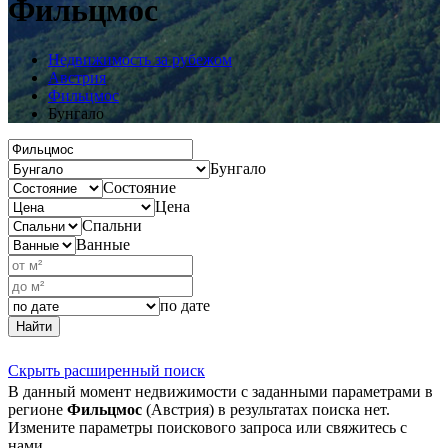
Фильцмос
Недвижимость за рубежом
Австрия
Фильцмос
Бунгало
Бунгало
Состояние
Цена
Спальни
Ванные
по дате
Найти
Скрыть расширенный поиск
В данный момент недвижимости с заданными параметрами в
регионе
Фильцмос
(Австрия) в результатах поиска нет.
Измените параметры поискового запроса или свяжитесь с
нами.