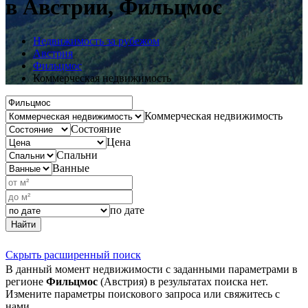
в Австрии, Фильцмос
Недвижимость за рубежом
Австрия
Фильцмос
Коммерческая недвижимость
Коммерческая недвижимость
Состояние
Цена
Спальни
Ванные
по дате
Найти
Скрыть расширенный поиск
В данный момент недвижимости с заданными параметрами в
регионе
Фильцмос
(Австрия) в результатах поиска нет.
Измените параметры поискового запроса или свяжитесь с
нами.