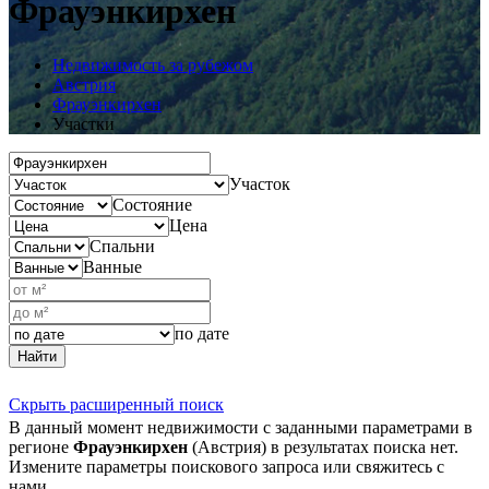
Фрауэнкирхен
Недвижимость за рубежом
Австрия
Фрауэнкирхен
Участки
Участок
Состояние
Цена
Спальни
Ванные
по дате
Найти
Скрыть расширенный поиск
В данный момент недвижимости с заданными параметрами в
регионе
Фрауэнкирхен
(Австрия) в результатах поиска нет.
Измените параметры поискового запроса или свяжитесь с
нами.