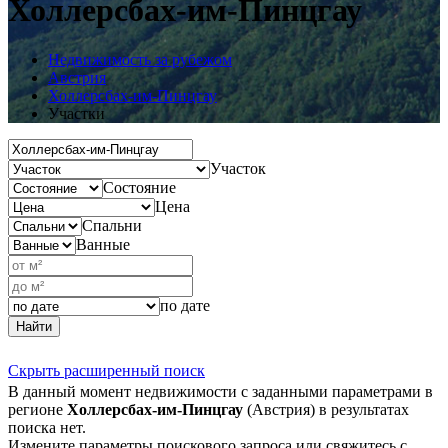
Холлерсбах-им-Пинцгау
Недвижимость за рубежом
Австрия
Холлерсбах-им-Пинцгау
Участки
Участок
Состояние
Цена
Спальни
Ванные
по дате
Найти
Скрыть расширенный поиск
В данный момент недвижимости с заданными параметрами в
регионе
Холлерсбах-им-Пинцгау
(Австрия) в результатах
поиска нет.
Измените параметры поискового запроса или свяжитесь с