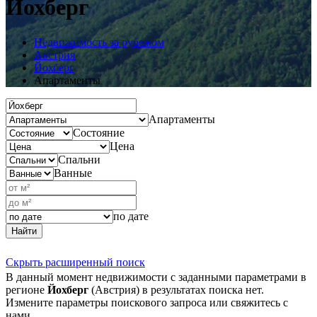
Йохберг
Недвижимость за рубежом
Австрия
Йохберг
Апартаменты
Апартаменты
Состояние
Цена
Спальни
Ванные
по дате
Найти
Скрыть расширенный поиск
В данный момент недвижимости с заданными параметрами в
регионе
Йохберг
(Австрия) в результатах поиска нет.
Измените параметры поискового запроса или свяжитесь с
нами.