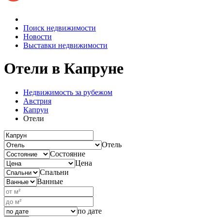
Поиск недвижимости
Новости
Выставки недвижимости
Отели
в Капруне
Недвижимость за рубежом
Австрия
Капрун
Отели
Отель
Состояние
Цена
Спальни
Ванные
по дате