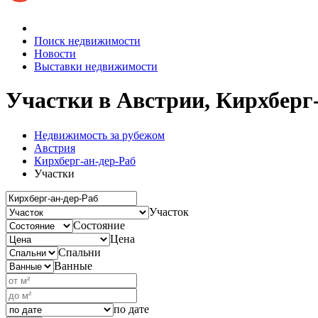
Поиск недвижимости
Новости
Выставки недвижимости
Участки в Австрии, Кирхберг
Недвижимость за рубежом
Австрия
Кирхберг-ан-дер-Раб
Участки
Участок
Состояние
Цена
Спальни
Ванные
по дате