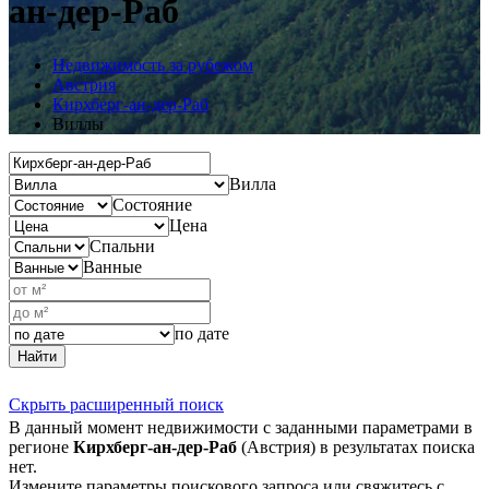
ан-дер-Раб
Недвижимость за рубежом
Австрия
Кирхберг-ан-дер-Раб
Виллы
Вилла
Состояние
Цена
Спальни
Ванные
по дате
Найти
Скрыть расширенный поиск
В данный момент недвижимости с заданными параметрами в
регионе
Кирхберг-ан-дер-Раб
(Австрия) в результатах поиска
нет.
Измените параметры поискового запроса или свяжитесь с