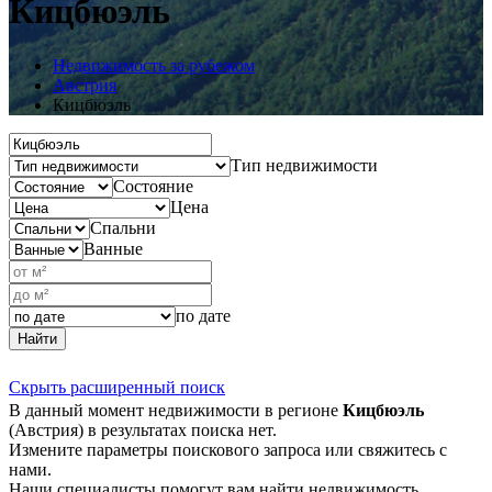
Кицбюэль
Недвижимость за рубежом
Австрия
Кицбюэль
Тип недвижимости
Состояние
Цена
Спальни
Ванные
по дате
Найти
Скрыть расширенный поиск
В данный момент недвижимости в регионе
Кицбюэль
(Австрия) в результатах поиска нет.
Измените параметры поискового запроса или свяжитесь с
нами.
Наши специалисты помогут вам найти недвижимость