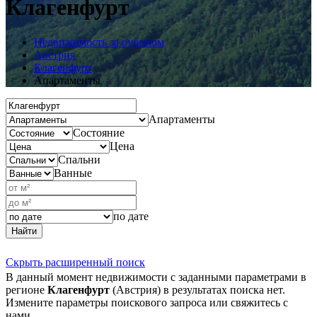
Клагенфурт
Недвижимость за рубежом
Австрия
Клагенфурт
Апартаменты
Апартаменты
Состояние
Цена
Спальни
Ванные
по дате
Найти
Скрыть расширенный поиск
В данный момент недвижимости с заданными параметрами в
регионе
Клагенфурт
(Австрия) в результатах поиска нет.
Измените параметры поискового запроса или свяжитесь с
нами.