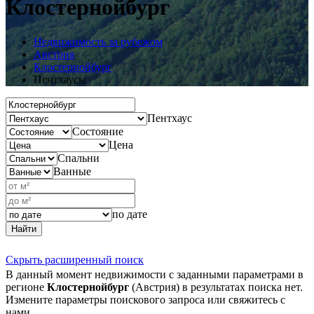
Клостернойбург
Недвижимость за рубежом
Австрия
Клостернойбург
Пентхаусы
Пентхаус
Состояние
Цена
Спальни
Ванные
по дате
Найти
Скрыть расширенный поиск
В данный момент недвижимости с заданными параметрами в
регионе
Клостернойбург
(Австрия) в результатах поиска нет.
Измените параметры поискового запроса или свяжитесь с
нами.