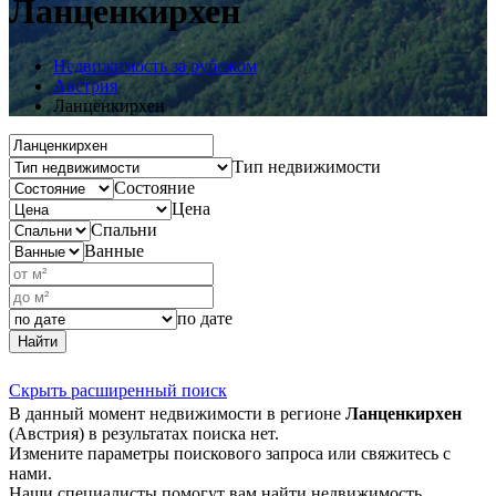
Ланценкирхен
Недвижимость за рубежом
Австрия
Ланценкирхен
Тип недвижимости
Состояние
Цена
Спальни
Ванные
по дате
Найти
Скрыть расширенный поиск
В данный момент недвижимости в регионе
Ланценкирхен
(Австрия) в результатах поиска нет.
Измените параметры поискового запроса или свяжитесь с
нами.
Наши специалисты помогут вам найти недвижимость