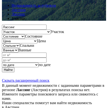
Недвижимость за рубежом
Австрия
Лассинг
Участки
Участок
Состояние
Цена
Спальни
Ванные
по дате
Найти
Скрыть расширенный поиск
В данный момент недвижимости с заданными параметрами в
регионе
Лассинг
(Австрия) в результатах поиска нет.
Измените параметры поискового запроса или свяжитесь с
нами.
Наши специалисты помогут вам найти недвижимость
в Австрии.