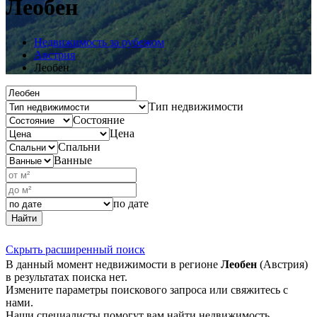
Леобен
Недвижимость за рубежом
Австрия
Леобен
Тип недвижимости
Состояние
Цена
Спальни
Ванные
по дате
Найти
Скрыть расширенный поиск
В данный момент недвижимости в регионе
Леобен
(Австрия)
в результатах поиска нет.
Измените параметры поискового запроса или свяжитесь с
нами.
Наши специалисты помогут вам найти недвижимость